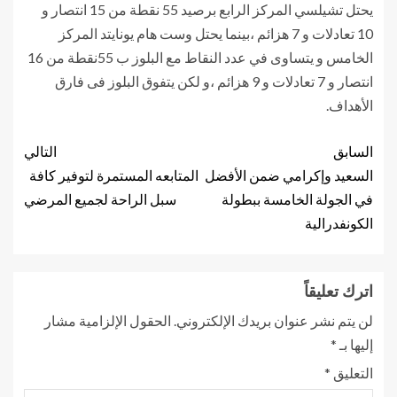
يحتل تشيلسي المركز الرابع برصيد 55 نقطة من 15 انتصار و
10 تعادلات و 7 هزائم ،بينما يحتل وست هام يونايتد المركز
الخامس و يتساوى في عدد النقاط مع البلوز ب 55نقطة من 16
انتصار و 7 تعادلات و 9 هزائم ،و لكن يتفوق البلوز فى فارق
الأهداف.
السابق
التالي
السعيد وإكرامي ضمن الأفضل
المتابعه المستمرة لتوفير كافة
في الجولة الخامسة ببطولة
سبل الراحة لجميع المرضي
الكونفدرالية
اترك تعليقاً
لن يتم نشر عنوان بريدك الإلكتروني.
الحقول الإلزامية مشار
إليها بـ
*
التعليق
*