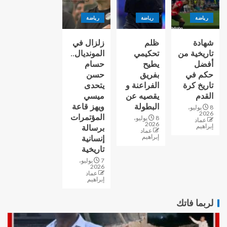
رياضة
رياضة
رياضة
شهادة
ظلم
زلزال في
تاريخية من
تحكيمي
المونديال..
أفضل
يطيح
حسام
حكم في
بفريق
حسن
تاريخ كرة
الفراعنة و
يتحدى
القدم
يقصيه عن
ميسي
البطولة
ويهز قاعة
8 يوليو،
2026
المؤتمرات
8 يوليو،
عماد
2026
إبراهيم
برسالة
عماد
إبراهيم
إنسانية
تاريخية
7 يوليو،
2026
عماد
إبراهيم
لربما فاتك