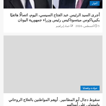
أخبار
أجرى السيد الرئيس عبد الفتاح السيسي، اليوم، اتصالًا هاتفيًا
بكيرياكوس ميتسوتاكيس رئيس وزراء جمهورية اليونان
5 أغسطس، 2026
عماد إبراهيم
حوادث وقضايا
سقوط دجال أبو المطامير.. أوهم المواطنين بالعلاج الروحاني
واستولى على أموالهم