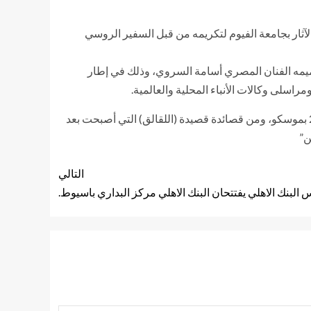
 الآثار بجامعة الفيوم لتكريمه من قبل السفير الروسي
ميمه الفنان المصري أسامة السروي، وذلك في إطار
مراسلى وكالات الأنباء المحلية والعالمية.
يشار أن الشاعر رسول حمزاتوف ولد في سبتمر 1923 بقرية تسادا بمقاطعة تابعة للاتحاد السوفيتي (سابقًا) وتوفي في نوفمبر 2003 بموسكو، ومن قصائدة قصيدة (اللقالق) التي أصبحت بعد
ن”
التالي
البنك الاهلي يفتتحان البنك الاهلي مركز البداري باسيوط.