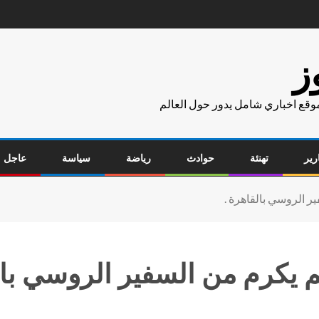
ز
موقع اخباري شامل يدور حول العالم
رير
تهنئة
حوادث
رياضة
سياسة
عاجل
ر الروسي بالقاهرة .
م يكرم من السفير الروسي بال