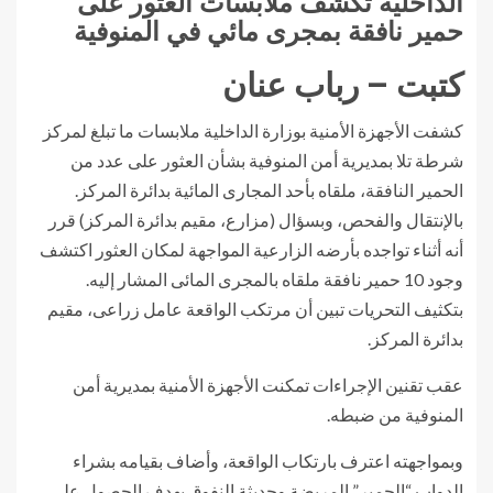
الداخلية تكشف ملابسات العثور على
حمير نافقة بمجرى مائي في المنوفية
كتبت – رباب عنان
كشفت الأجهزة الأمنية بوزارة الداخلية ملابسات ما تبلغ لمركز
شرطة تلا بمديرية أمن المنوفية بشأن العثور على عدد من
الحمير النافقة، ملقاه بأحد المجارى المائية بدائرة المركز.
بالإنتقال والفحص، وبسؤال (مزارع، مقيم بدائرة المركز) قرر
أنه أثناء تواجده بأرضه الزارعية المواجهة لمكان العثور اكتشف
وجود 10 حمير نافقة ملقاه بالمجرى المائى المشار إليه.
بتكثيف التحريات تبين أن مرتكب الواقعة عامل زراعى، مقيم
بدائرة المركز.
عقب تقنين الإجراءات تمكنت الأجهزة الأمنية بمديرية أمن
المنوفية من ضبطه.
وبمواجهته اعترف بارتكاب الواقعة، وأضاف بقيامه بشراء
الدواب “الحمير” المريضة وحديثة النفوق بهدف الحصول على