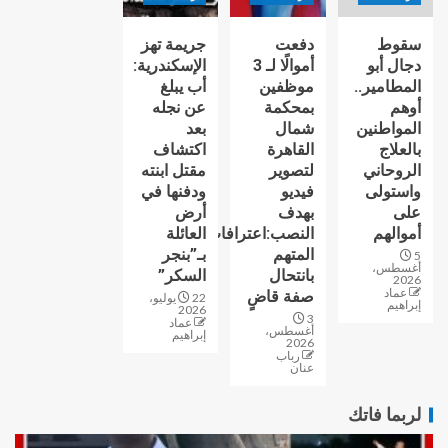
سقوط
دفعت
جريمة تهز
دجال أبو
أموالًا لـ 3
الإسكندرية:
المطامير..
موظفين
أب يبلغ
أوهم
بمحكمة
عن نجله
المواطنين
شمال
بعد
بالعلاج
القاهرة
اكتشاف
الروحاني
لتصوير
مقتل ابنته
واستولى
فيديو
ودفنها في
على
بهدف
أرض
أموالهم
النصب:اعترافات
العائلة
المتهم
بـ”بنجر
5
أغسطس،
بانتحال
السكر”
2026
عماد
صفة قاضٍ
22 يوليو،
إبراهيم
2026
3
عماد
أغسطس،
إبراهيم
2026
رباب
عنان
لربما فاتك