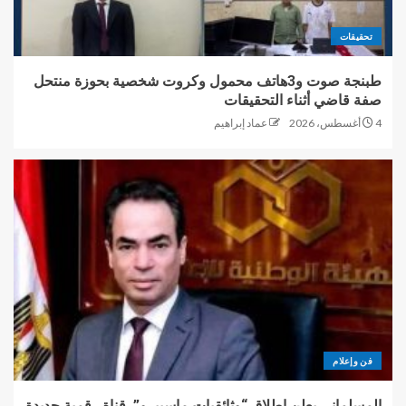
تحقيقات
طبنجة صوت و3هاتف محمول وكروت شخصية بحوزة منتحل
صفة قاضي أثناء التحقيقات
4 أغسطس، 2026
عماد إبراهيم
فن وإعلام
المسلماني يعلن إطلاق “وثائقيات ماسبيرو”..قناة رقمية جديدة