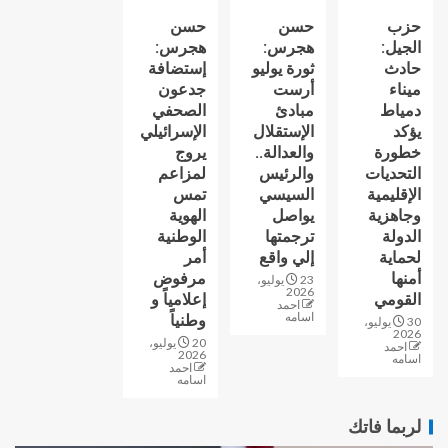
حزب
حسن
حسن
الجيل:
هجرس:
هجرس:
حادث
ثورة يوليو
إستضافة
ميناء
أرست
جدعون
دمياط
مبادئ
الصحفي
يؤكد
الإستقلال
الإسرائيلي
خطورة
والعدالة..
يروج
التحديات
والرئيس
لمزاعم
الإقليمية
السيسي
تمس
وجاهزية
يواصل
الهوية
الدولة
ترجمتها
الوطنية
لحماية
إلي واقع
أمر
أمنها
مرفوض
23 يوليو،
2026
القومي
إعلامياً و
احمد
اسامه
وطنياً
30 يوليو،
2026
20 يوليو،
احمد
2026
اسامه
احمد
اسامه
لربما فاتك