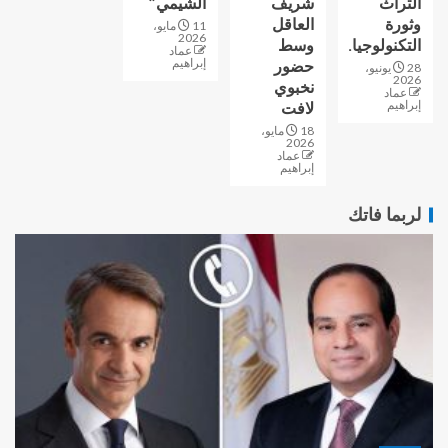
التراث
شريف
الشيمي”
وثورة
العاقل
11 مايو،
2026
التكنولوجيا.
وسط
عماد
إبراهيم
حضور
28 يونيو،
2026
نخبوي
عماد
إبراهيم
لافت
18 مايو،
2026
عماد
إبراهيم
لربما فاتك