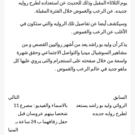
يوم الثلاثاء المقبل وذلك للحديث عن استعداده لطرح روايه
جديده. عن الرعب والغموض خلال الفترة المقبلة.
وسيكشف أيضا عن تفاصيل تلك الروايه والتي ستكون في
الأغلب عن الرعب والغموض .
يذكر أن وليد بو راشد يعد من أشهر روائيين القصص و من
مشاهير السوشيال ميديا والتواصل الاجتماعي وحقق شهرة
واسعة من خلال صفحته على انستجرام والتى يروي عليها كل
ماهو جديد في عالم الرعب والغموض .
السابق
التالي
الروائي وليد بو راشد يستعد
بالاسماء والفيديو : مصرع 11
لطرح روايه جديده
شخصا بينهم عروسان قبل
حفل زفافهما ب 24 ساعة بـ
المنيا