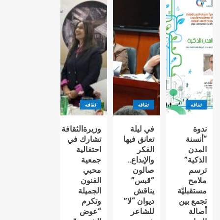
ثقافه
ثقافه
ثقافه
ندوة
في ليلة
وزيرةالثقافة
“أنسنة
تعانق فيها
تشارك في
المدن
الفكر
احتفالية
الذكية”
والإبداع..
جمعية
ترسم
صالون
محبي
ملامح
“قبس”
الفنون
مستقبليّة
يناقش
الجميلة
تجمع بين
ديوان “لا”
وتكرم
أصالة
للشاعر
“عوض