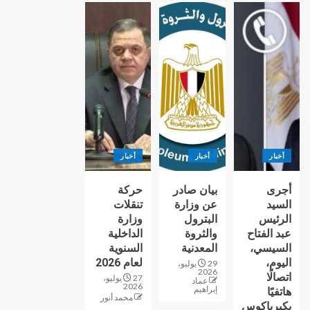
أخبار
أخبار
أخبار
أجرى
بيان صادر
حركة
السيد
عن وزارة
تنقلات
الرئيس
البترول
وزارة
عبد الفتاح
والثروة
الداخلية
السيسي،
المعدنية
السنوية
اليوم،
لعام 2026
29 يوليو،
2026
اتصالًا
27 يوليو،
عماد
2026
إبراهيم
هاتفيًا
محمد أنور
بكيرياكوس