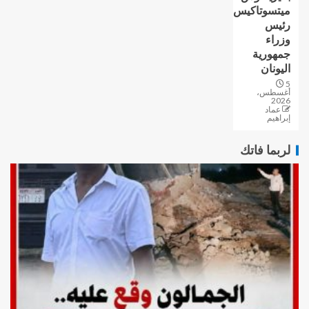
ميتسوتاكيس
رئيس
وزراء
جمهورية
اليونان
5
أغسطس،
2026
عماد
إبراهيم
لربما فاتك