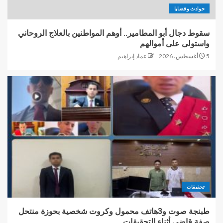
حوادث وقضايا
سقوط دجال أبو المطامير.. أوهم المواطنين بالعلاج الروحاني
واستولى على أموالهم
5 أغسطس، 2026
عماد إبراهيم
تحقيقات
طبنجة صوت و3هاتف محمول وكروت شخصية بحوزة منتحل
صفة قاضي أثناء التحقيقات