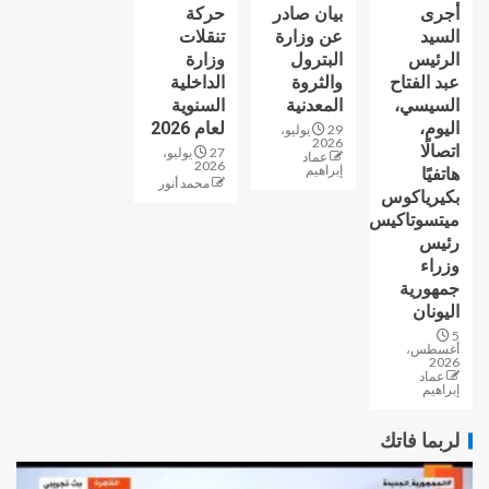
أجرى
بيان صادر
حركة
السيد
عن وزارة
تنقلات
الرئيس
البترول
وزارة
عبد الفتاح
والثروة
الداخلية
السيسي،
المعدنية
السنوية
اليوم،
لعام 2026
29 يوليو،
2026
اتصالًا
27 يوليو،
عماد
2026
إبراهيم
هاتفيًا
محمد أنور
بكيرياكوس
ميتسوتاكيس
رئيس
وزراء
جمهورية
اليونان
5
أغسطس،
2026
عماد
إبراهيم
لربما فاتك