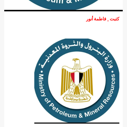
كتبت _ فاطمة أنور