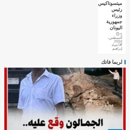
ميتسوتاكيس
رئيس
وزراء
جمهورية
اليونان
5
أغسطس،
2026
عماد
إبراهيم
لربما فاتك