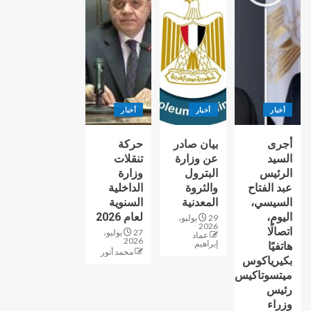
أخبار
أخبار
أخبار
أجرى
بيان صادر
حركة
السيد
عن وزارة
تنقلات
الرئيس
البترول
وزارة
عبد الفتاح
والثروة
الداخلية
السيسي،
المعدنية
السنوية
اليوم،
لعام 2026
29 يوليو،
2026
اتصالًا
27 يوليو،
عماد
2026
إبراهيم
هاتفيًا
محمد أنور
بكيرياكوس
ميتسوتاكيس
رئيس
وزراء