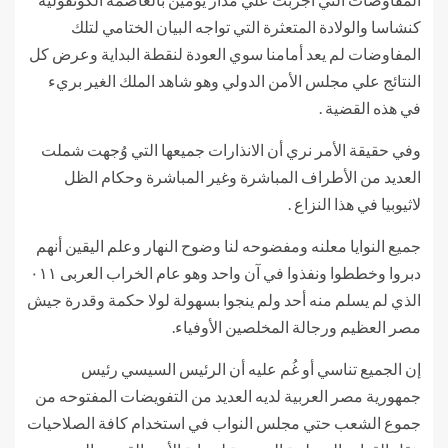
كنشاسا والولادة المتعثرة التي تواجه البيان الختامي لتلك
المفاوضات لم يعد أمامنا سوي العودة لنقطة البداية وعرض كل
النتائج علي مجلس الأمن الدولي وهو شاهد الملك الغير بريء
في هذه القضية .
وفي حقيقة الأمر نري أن الانذارات جميعها التي وُجهت شملت
العديد من الأطراف المباشرة وغير المباشرة وحكام الظل
لاثيوبيا في هذا النزاع .
جميع النوايا معلنه ومفضوحه لنا وضوح النهار وعلم اليقين أنهم
دبروا وخططوا ونفذوا في آن واحد وهو عام الخراب العربى ٠١١
الذي لم يسلم منه أحد ولم ينجوا بسهولة لولا حكمة وقدرة جيش
مصر العظيم ورجالة المخلصين الأوفياء.
إن الجميع تناسي أو غُم عليه أن الرئيس السيسي رئيس
جمهورية مصر العربية لديه العديد من التفويضات المفتوحه من
جموع الشعب حتي مجلس النواب في استخدام كافة الصلاحيات