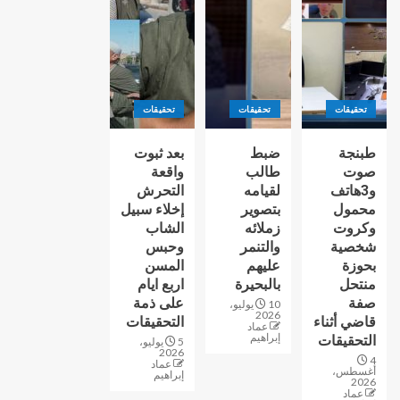
تحقيقات
تحقيقات
تحقيقات
طبنجة
ضبط
بعد ثبوت
صوت
طالب
واقعة
و3هاتف
لقيامه
التحرش
محمول
بتصوير
إخلاء سبيل
وكروت
زملائه
الشاب
شخصية
والتنمر
وحبس
بحوزة
عليهم
المسن
منتحل
بالبحيرة
اربع ايام
صفة
على ذمة
10 يوليو،
2026
قاضي أثناء
التحقيقات
عماد
إبراهيم
التحقيقات
5 يوليو،
2026
4
عماد
أغسطس،
إبراهيم
2026
عماد