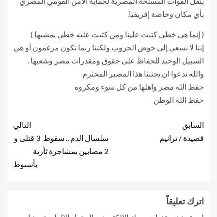
بنقل القوات المسلحة المصرية لحماية الأمن القومي المصري
بأي مكان وخاصة إفريقيا.
( إنما هي خطي كتبت علينا ومن كتبت عليه خطي يمشيها )
إننا لا نسعي إلي خوض الحروب ولكننا ربما نكون مرغمون أو هي
السبيل الوحيد للحفاظ على حقوق ومقدرات مصر وشعبها .
والله ندعوا ان يجنبنا هذا المصير المحترم
حفظ الله مصر واهلها من كل سوء ومكروه
حفظ الله الوطن
السابق
التالي
قصيدة / ترانيم
سلسال الدم .. سقوط 3 قتلى و
2 مصابين بمشاجرة ثأرية
بأسيوط
اترك تعليقاً