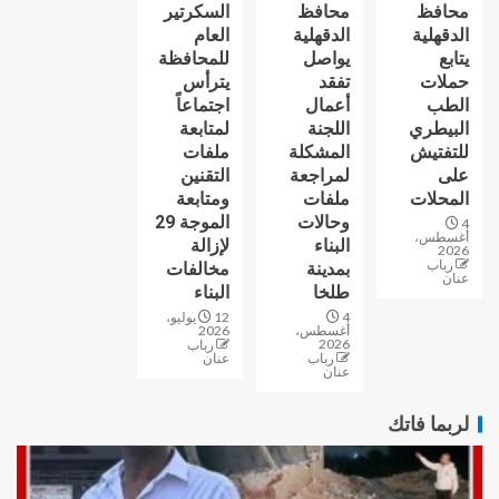
محافظ
محافظ
السكرتير
الدقهلية
الدقهلية
العام
يتابع
يواصل
للمحافظة
حملات
تفقد
يترأس
الطب
أعمال
اجتماعاً
البيطري
اللجنة
لمتابعة
للتفتيش
المشكلة
ملفات
على
لمراجعة
التقنين
المحلات
ملفات
ومتابعة
وحالات
الموجة 29
4
أغسطس،
البناء
لإزالة
2026
رباب
بمدينة
مخالفات
عنان
طلخا
البناء
4
12 يوليو،
أغسطس،
2026
2026
رباب
رباب
عنان
عنان
لربما فاتك