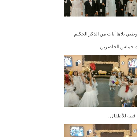
طني تلاها آيات من الذكر الحكيم
لت حماس الحاضرين
نية للأطفال .