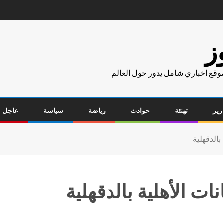
ز
موقع اخباري شامل يدور حول العالم
رير
تهنئة
حوادث
رياضة
سياسة
عاجل
بالدقهلية
ت الأهلية بالدقهلية