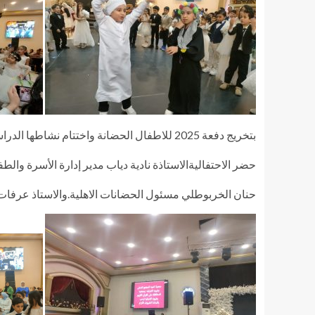
بتخريج دفعة 2025 للاطفال الحضانة واختتام نشاطها الدراسي هذا العام .
حضر الاحتفاليةالاستاذة نادية دياب مدير إدارة الأسرة والطف
حنان الخربوطلي مسئول الحضانات الاهلية.والاستاذ عرفات ال