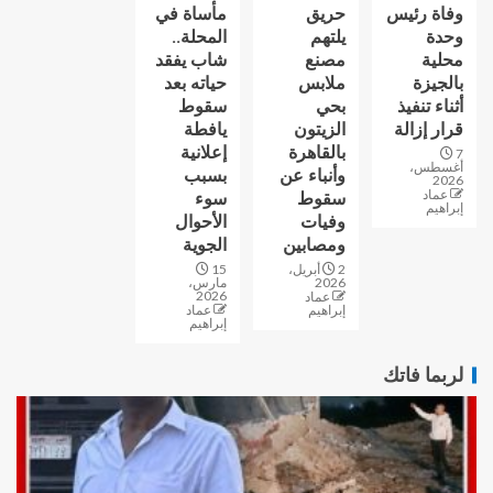
وفاة رئيس
حريق
مأساة في
وحدة
يلتهم
المحلة..
محلية
مصنع
شاب يفقد
بالجيزة
ملابس
حياته بعد
أثناء تنفيذ
بحي
سقوط
قرار إزالة
الزيتون
يافطة
بالقاهرة
إعلانية
7
أغسطس،
وأنباء عن
بسبب
2026
عماد
سقوط
سوء
إبراهيم
وفيات
الأحوال
ومصابين
الجوية
2 أبريل،
15
2026
مارس،
2026
عماد
إبراهيم
عماد
إبراهيم
لربما فاتك