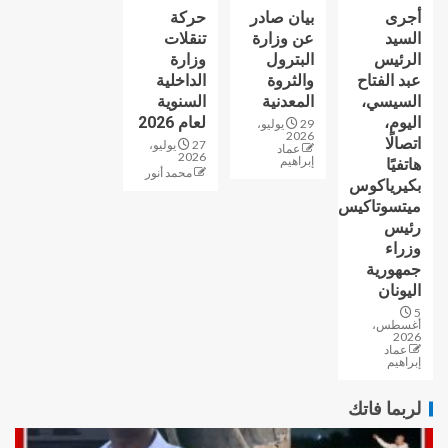
أجرى
بيان صادر
حركة
السيد
عن وزارة
تنقلات
الرئيس
البترول
وزارة
عبد الفتاح
والثروة
الداخلية
السيسي،
المعدنية
السنوية
اليوم،
لعام 2026
29 يوليو،
2026
اتصالًا
27 يوليو،
عماد
2026
إبراهيم
هاتفيًا
محمد أنور
بكيرياكوس
ميتسوتاكيس
رئيس
وزراء
جمهورية
اليونان
5
أغسطس،
2026
عماد
إبراهيم
لربما فاتك