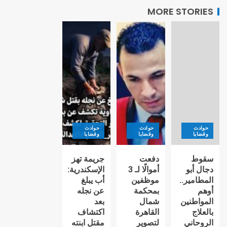
MORE STORIES
حوادث
حوادث
حوادث
وقضايا
وقضايا
وقضايا
سقوط
دفعت
جريمة تهز
دجال أبو
أموالًا لـ 3
الإسكندرية:
المطامير..
موظفين
أب يبلغ
أوهم
بمحكمة
عن نجله
المواطنين
شمال
بعد
بالعلاج
القاهرة
اكتشاف
الروحاني
لتصوير
مقتل ابنته