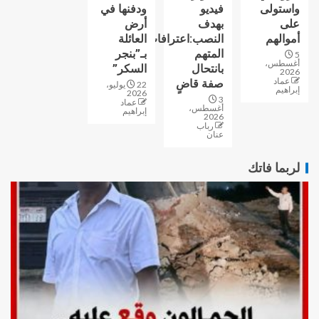
واستولى
فيديو
ودفنها في
على
بهدف
أرض
أموالهم
النصب:اعترافات
العائلة
المتهم
بـ”بنجر
5
أغسطس،
بانتحال
السكر”
2026
عماد
صفة قاضٍ
22 يوليو،
إبراهيم
2026
3
عماد
أغسطس،
إبراهيم
2026
رباب
عنان
لربما فاتك