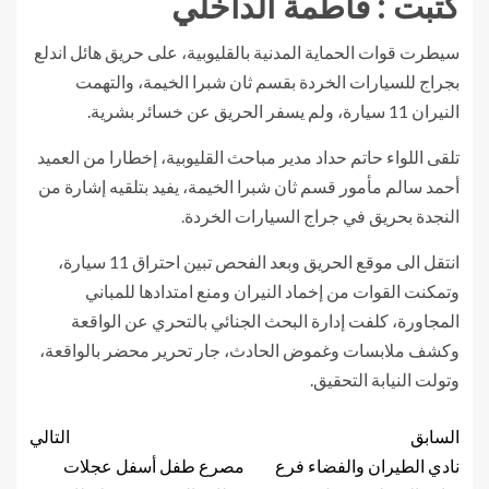
كتبت : فاطمة الداخلي
سيطرت قوات الحماية المدنية بالقليوبية، على حريق هائل اندلع
بجراج للسيارات الخردة بقسم ثان شبرا الخيمة، والتهمت
النيران 11 سيارة، ولم يسفر الحريق عن خسائر بشرية.
تلقى اللواء حاتم حداد مدير مباحث القليوبية، إخطارا من العميد
أحمد سالم مأمور قسم ثان شبرا الخيمة، يفيد بتلقيه إشارة من
النجدة بحريق في جراج السيارات الخردة.
انتقل الى موقع الحريق وبعد الفحص تبين احتراق 11 سيارة،
وتمكنت القوات من إخماد النيران ومنع امتدادها للمباني
المجاورة، كلفت إدارة البحث الجنائي بالتحري عن الواقعة
وكشف ملابسات وغموض الحادث، جار تحرير محضر بالواقعة،
وتولت النيابة التحقيق.
السابق
التالي
نادي الطيران والفضاء فرع
مصرع طفل أسفل عجلات