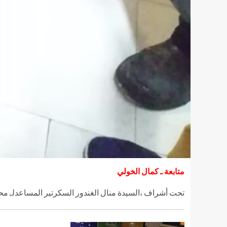
متابعة ـ كمال الخولي
تحت أشراف ،السيدة منال الغندور السكرتير المساعدلـ محاف