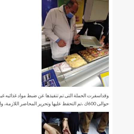
وقداسفرت الحملة التى تم تنفيذها عن ضبط مواد غذائيه غ
حوالى 600ك ،تم التحفظ عليها وتحرير المحاضر اللازمة، واضافت انه تم اعدام منتجات فاسدة شملت ” جبنه رومى و لحمة مفرومة وخضروات و لانشون و رنجة فيليه و بسطرمه و فسيخ ”