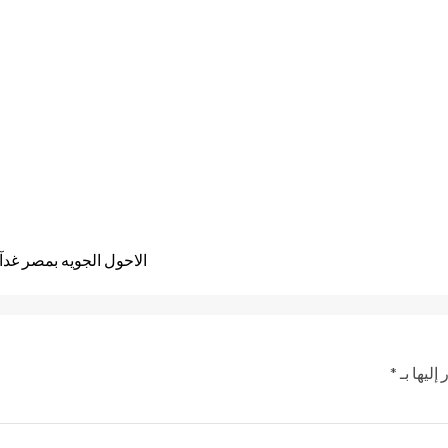
الاحول الجويه بمصر غدآ تبدا في إنخفاض ٨درجا
إليها بـ
*