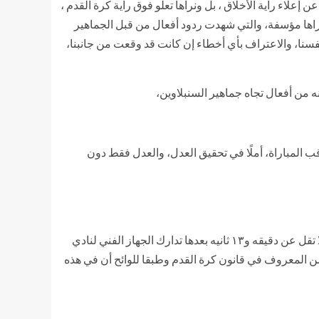
علاء راية الأخلاق ، بل ونراها تعلو فوق راية كرة القدم ،
راها مؤسفة، والتي شهدت ردود أفعال من قبل الجماهير
أنفسنا، والاعتراف بأي أخطاء إن كانت قد وقعت من جانبنا،
قب المباراة، أملًا في تحقيق العدل، والعدل فقط دون
أن لاعب السنبلاوين ” عزت محمد حصل على ” إنذارين و في هذه الحاله يتم طرد اللاعب ، ولكن هذا لم يحدث و شارك اللاعب لمدة لا تقل عن دقيقه و١٣ ثانيه بعدها تدارك الجهاز الفني لنادي
و من المعروف في قانون كرة القدم وطبقا للوائح أن في هذه