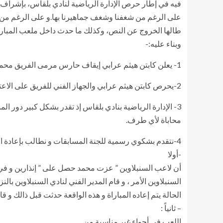
فيه في إطار حرص الإدارة الرياضية لنادي بلقاس، بإشراف كاب
على الرغم من شغفنا وشغف جماهيرنا بها.و على الرغم من ا
طالها الخروج عن النص، وكذلك ما حدث داخل ملعب المباراة، و
وبناء عليه:-
1- يعلن كابتن هيثم عرابي إيقاف حارس مرمى الفريق محمود عبد الله، وإيقاف مستحقاته، وتوقيع غرامة مالية عليه، نظرًا لما بدر منه من أفعال تجاه جماهير السنبلاوين،
2-يحرص كابتن هيثم عرابي والجهاز الفني للفريق على الاعتذار عما بدر من اللاعب تجاه المنافس وجمهوره.
3- الإدارة الرياضية بنادي بلقاس إذ تقدر بشكل كبير دور 
محاباة لأي طرف.
4-نتقدم بشكوي رسمية للجنة المسابقات و نطالب بإعادة المباراة، لهذه الأسباب
-أولا
السنبلاوين الأمر ، و قام المدير الفني لنادي السنبلاوين ب
الحالة يتم إعاده المباراة و هذه الواقعة حدثت قبل ذالك و قامو
– ثانياً :
اللعب في أجواء غير مناسبة من