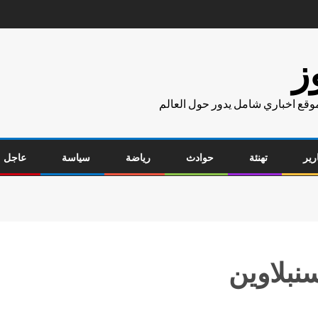
ز
موقع اخباري شامل يدور حول العالم
رير
تهنئة
حوادث
رياضة
سياسة
عاجل
نبلاوين