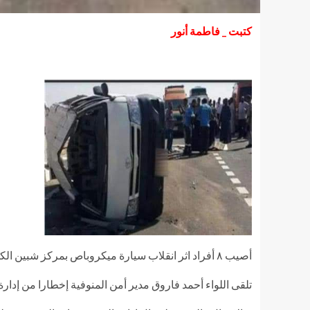
كتبت _ فاطمة أنور
أصيب ٨ أفراد اثر انقلاب سيارة ميكروباص بمركز شبين الكوم وتم نقل المصابين وتحرر محضر بالواقعة وأخطرت النيابة للتحقيق
تلقى اللواء أحمد فاروق مدير أمن المنوفية إخطارا من إدا