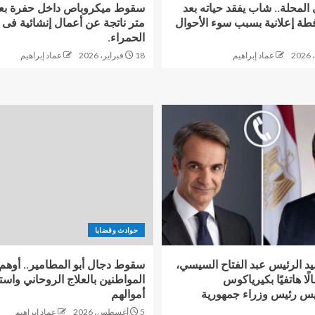
المحلة.. شاب يفقد حياته بعد
ة إعلانية بسبب سوء الأحوال
متر ناتجة عن أعمال إنشائية فى ا
الحمراء.
عماد إبراهيم
18 فبراير، 2026
عماد إبراهيم
حوادث وقضايا
د الرئيس عبد الفتاح السيسي،
سقوط دجال أبو المطامير.. أوهم
لًا هاتفيًا بكيرياكوس
المواطنين بالعلاج الروحاني واس
يس رئيس وزراء جمهورية
أموالهم
5 أغسطس، 2026
عماد إبراهيم