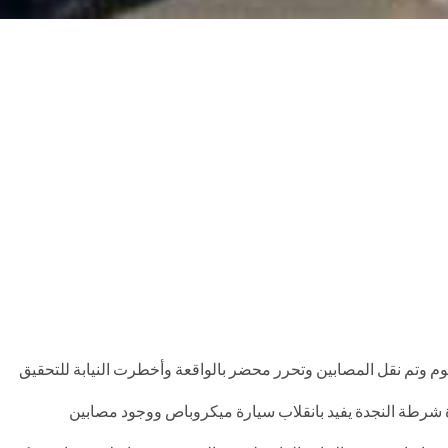
رة شرطة النجدة يفيد بانقلاب سيارة ميكروباص ووجود مصابين