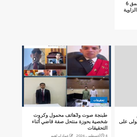
سقوط ميكروباص داخل حفرة بعمق 6
لزاوية
تحقيقات
طبنجة صوت و3هاتف محمول وكروت
تولى على
شخصية بحوزة منتحل صفة قاضي أثناء
التحقيقات
4 أغسطس، 2026
عماد إبراهيم