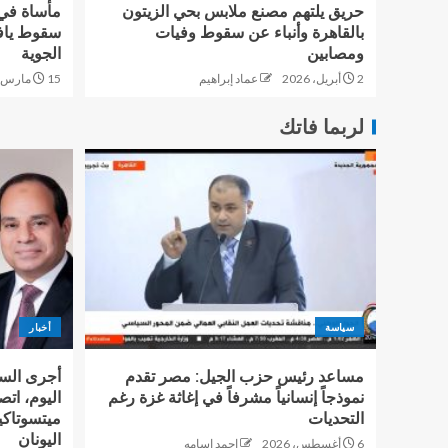
حريق يلتهم مصنع ملابس بحي الزيتون
مأساة في 
بالقاهرة وأنباء عن سقوط وفيات
سقوط يافط
ومصابين
الجوية
2 أبريل، 2026
عماد إبراهيم
15 مارس، 2026
لربما فاتك
سياسة
أخبار
مساعد رئيس حزب الجيل: مصر تقدم
أجرى السي
نموذجاً إنسانياً مشرفاً في إغاثة غزة رغم
اليوم، اتصا
التحديات
ميتسوتاك
اليونان
6 أغسطس، 2026
احمد اسامه