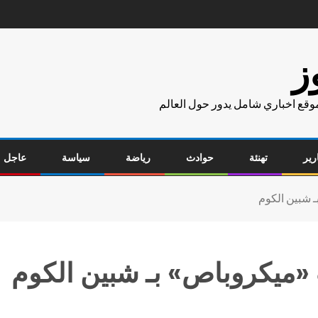
ز
موقع اخباري شامل يدور حول العالم
رير
تهنئة
حوادث
رياضة
سياسة
عاجل