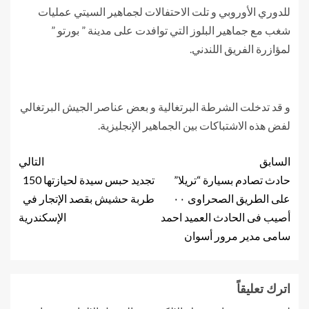
للدوري الأوروبي و تلت الاحتفالات لجماهير السيتي عمليات
شغب مع جماهير البلوز التي توافدت على مدينة ” بورتو ”
لمؤازرة الفريق اللندني.
و قد تدخلت الشرطة البرتغالية و بعض عناصر الجيش البرتغالي
لفض هذه الاشتباكات بين الجماهير الإنجليزية.
السابق
التالي
حادث تصادم بسيارة “تريلا”
تجديد حبس سيدة لحيازتها 150
على الطريق الصحراوى ٠٠
طربة حشيش بقصد الإتجار في
أصيب فى الحادث العميد احمد
الإسكندرية
سامى مدير مرور أسوان
اترك تعليقاً