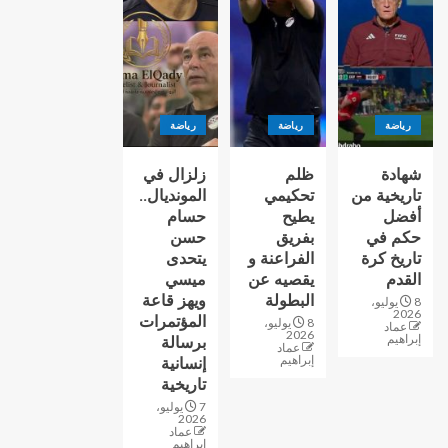
رياضة
رياضة
رياضة
شهادة
ظلم
زلزال في
تاريخية من
تحكيمي
المونديال..
أفضل
يطيح
حسام
حكم في
بفريق
حسن
تاريخ كرة
الفراعنة و
يتحدى
القدم
يقصيه عن
ميسي
البطولة
ويهز قاعة
8 يوليو،
2026
المؤتمرات
8 يوليو،
عماد
2026
إبراهيم
برسالة
عماد
إبراهيم
إنسانية
تاريخية
7 يوليو،
2026
عماد
إبراهيم