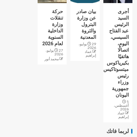
أجرى
بيان صادر
حركة
السيد
عن وزارة
تنقلات
الرئيس
البترول
وزارة
عبد الفتاح
والثروة
الداخلية
السيسي،
المعدنية
السنوية
اليوم،
لعام 2026
29 يوليو،
2026
اتصالًا
27 يوليو،
عماد
2026
إبراهيم
هاتفيًا
محمد أنور
بكيرياكوس
ميتسوتاكيس
رئيس
وزراء
جمهورية
اليونان
5
أغسطس،
2026
عماد
إبراهيم
لربما فاتك