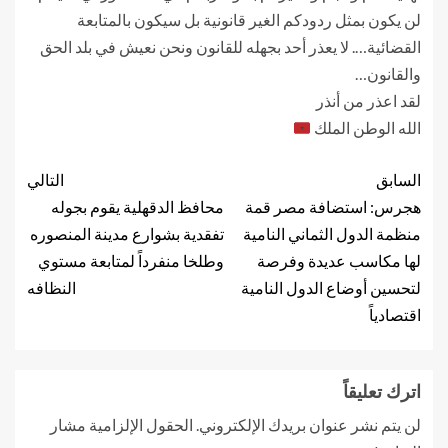
لن يكون بمثل ردودكم الغير قانونية بل سيكون بالمتابعة
القضائية…. لا يعذر أحد بجهله للقانون ونحن نعيش في بلد الحق
والقانون…
‏لقد اعذر من أنذر
‏الله الوطن الملك
‏
السابق
التالي
هجرس: استضافة مصر قمة
محافظ الدقهلية يقوم بجوله
منظمة الدول الثماني النامية
تفقدية بشوارع مدينة المنصوره
لها مكاسب عديدة وفرصة
وطلخا منفرداً لمتابعة مستوي
لتحسين أوضاع الدول النامية
النظافه
اقتصادياً
اترك تعليقاً
لن يتم نشر عنوان بريدك الإلكتروني.
الحقول الإلزامية مشار