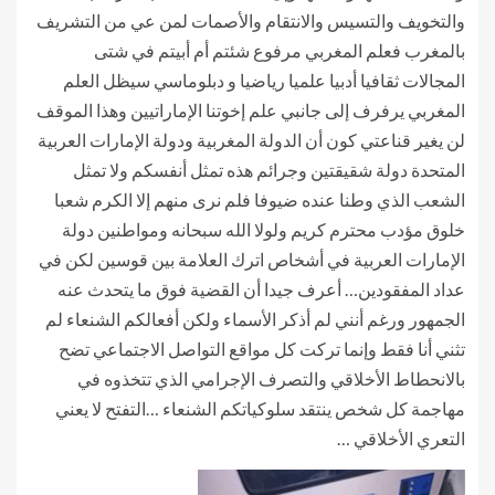
والتخويف والتسيس والانتقام والأصمات لمن عي من التشريف
بالمغرب فعلم المغربي مرفوع شئتم أم أبيتم في شتى
المجالات ثقافيا أدبيا علميا رياضيا و دبلوماسي سيظل العلم
المغربي يرفرف إلى جانبي علم إخوتنا الإماراتيين وهذا الموقف
لن يغير قناعتي كون أن الدولة المغربية ودولة الإمارات العربية
المتحدة دولة شقيقتين وجرائم هذه تمثل أنفسكم ولا تمثل
الشعب الذي وطنا عنده ضيوفا فلم نرى منهم إلا الكرم شعبا
خلوق مؤدب محترم كريم ولولا الله سبحانه ومواطنين دولة
الإمارات العربية في أشخاص اترك العلامة بين قوسين لكن في
عداد المفقودين… أعرف جيدا أن القضية فوق ما يتحدث عنه
الجمهور ورغم أنني لم أذكر الأسماء ولكن أفعالكم الشنعاء لم
تثني أنا فقط وإنما تركت كل مواقع التواصل الاجتماعي تضح
بالانحطاط الأخلاقي والتصرف الإجرامي الذي تتخذوه في
مهاجمة كل شخص ينتقد سلوكياتكم الشنعاء …التفتح لا يعني
التعري الأخلاقي …