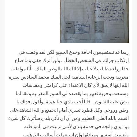
‏ربما قد تستطيعون اخافة وخدع الجميع لكن لقد وقعت في
ارتكاب جرائم في الشخص الخطأ … ولن أترك حقي وما ضاع
حقا وراءه طالب لا غالب إلا الله الله الوطن الملك… أنا مواطنه
مغربية وتحت الرعاية السامية لجل الملك محمد السادس نصره
الله ايتها لا يحق لأي كان الاعتداء على كرامتي ومقدسات
وسمعت وحرية تعبير بما يقصده لي السور المغربية وفقا لما
ينص عليه القانون… فأنا أحب بلدي حبا عميقا وأقول فداك يا
وطن وروحي وكل قطرة تسري أمام الجميع و الله الشاهد علي
أقسم بالله العلي العظيم ومن أن أن تأتي بلدي سأترك كل شيء
بين يدي واتجه في خدمة بلدي لأنني تربيت في المواطنة
وتعلمت أسسها ومبادئها وإن استعملت أساليب الترهيب