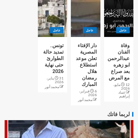
عاجل
عاجل
عاجل
وفاة
دار الإفتاء
تونس..
الفنان
المصرية
تمديد حالة
عبدالرحمن
تعلن موعد
الطوارئ
ابو زهره
استطلاع
حتى نهاية
بعد صراع
هلال
2026
مع المرض
رمضان
31 يناير،
2026
المبارك
12 مايو،
محمد أنور
2026
6 فبراير،
عماد
2026
إبراهيم
محمد أنور
لربما فاتك