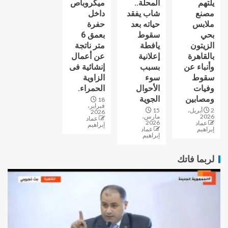
يلتهم
المحلة..
ميكروباص
مصنع
شاب يفقد
داخل
ملابس
حياته بعد
حفرة
بحي
سقوط
بعمق 6
الزيتون
يافطة
متر ناتجة
بالقاهرة
إعلانية
عن أعمال
وأنباء عن
بسبب
إنشائية فى
سقوط
سوء
الزاوية
وفيات
الأحوال
الحمراء.
ومصابين
الجوية
18
فبراير،
2 أبريل،
15
2026
2026
مارس،
عماد
2026
عماد
إبراهيم
إبراهيم
عماد
إبراهيم
لربما فاتك