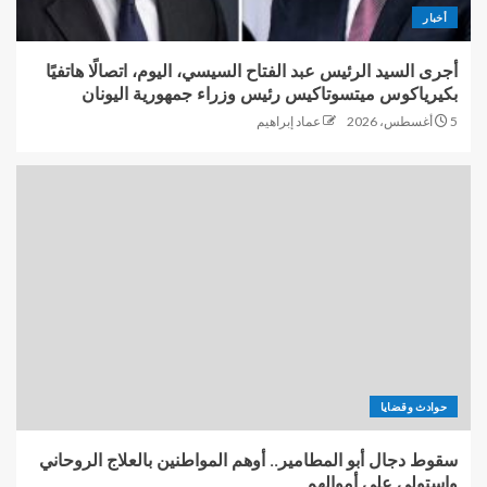
أخبار
أجرى السيد الرئيس عبد الفتاح السيسي، اليوم، اتصالًا هاتفيًا
بكيرياكوس ميتسوتاكيس رئيس وزراء جمهورية اليونان
5 أغسطس، 2026
عماد إبراهيم
حوادث وقضايا
سقوط دجال أبو المطامير.. أوهم المواطنين بالعلاج الروحاني
واستولى على أموالهم