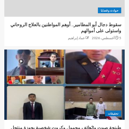
حوادث وقضايا
سقوط دجال أبو المطامير.. أوهم المواطنين بالعلاج الروحاني
واستولى على أموالهم
5 أغسطس، 2026
عماد إبراهيم
تحقيقات
طبنجة صوت و3هاتف محمول وكروت شخصية بحوزة منتحل