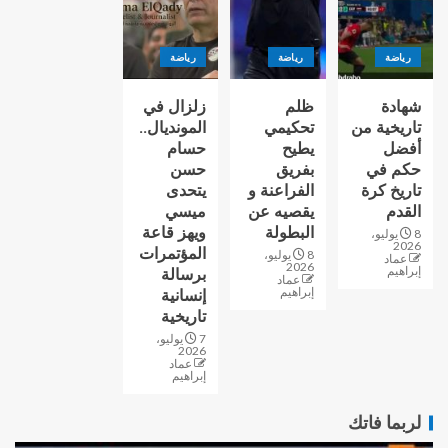
رياضة
رياضة
رياضة
شهادة
ظلم
زلزال في
تاريخية من
تحكيمي
المونديال..
أفضل
يطيح
حسام
حكم في
بفريق
حسن
تاريخ كرة
الفراعنة و
يتحدى
القدم
يقصيه عن
ميسي
البطولة
ويهز قاعة
8 يوليو،
2026
المؤتمرات
8 يوليو،
عماد
2026
إبراهيم
برسالة
عماد
إبراهيم
إنسانية
تاريخية
7 يوليو،
2026
عماد
إبراهيم
لربما فاتك