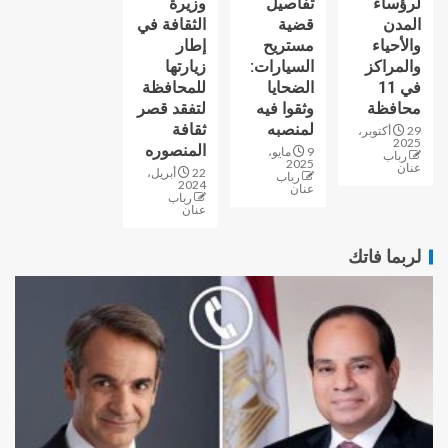
لرؤساء
تفاصيل
وزيرة
المدن
قضية
الثقافة في
والأحياء
مستريح
إطار
والمراكز
السيارات:
زيارتها
في 11
الضحايا
للمحافظة
محافظة
وثقوا فيه
لتفقد قصر
لمنصبه
ثقافة
29 أكتوبر،
2025
المنصوره
9 مايو،
رباب
2025
عنان
22 أبريل،
رباب
2024
عنان
رباب
عنان
لربما فاتك