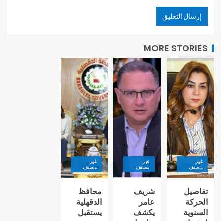
MORE STORIES
غير
غير
غير
مصنف
مصنف
مصنف
تفاصيل
شريف
محافظ
الحركة
عامر
الدقهلية
السنوية
يكشف
يستقبل