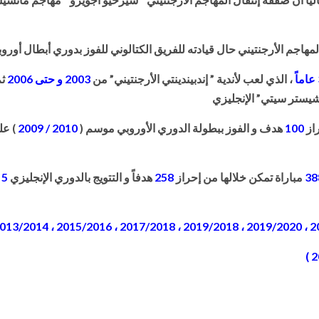
لمهاجم الأرجنتيني حال قيادته للفريق الكتالوني للفوز بدوري أبطال أوروب
، الذي لعب لأندية ” إندبيندينتي الأرجنتيني” من
2003 و حتى 2006
ثم
شيستر سيتي” الإنجليزي
راز
100
هدف و الفوز ببطولة الدوري الأوروبي موسم (
2010 / 2009
) عل
38
مباراة تمكن خلالها من إحراز
258
هدفاً و التتويج بالدوري الإنجليزي
5 مرات
2020/2021 ،