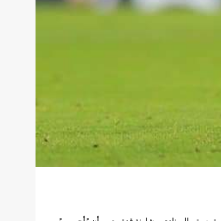
ر سيتي إلى نادي برشلونة قد تمت ، و أن ” أجويرو ”