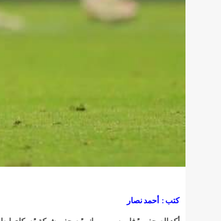
كتب : أحمد نصار
أكد الصحفى ” فابريسيو رومانو ” صحفي شبكة ” سكاي إيطالي