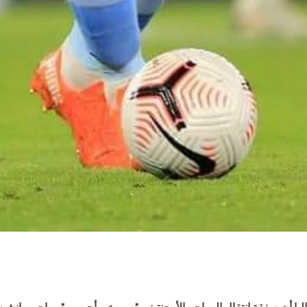
ا أن صفقة إنتقال المهاجم الأرجنتيني ” سيرخيو أجويرو ” مهاجم مانشيست