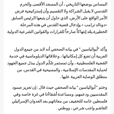
المساس بوضعها التاريخي ، أن المسجد الأقصى والحرم
القدسي لا يقبل الشراكة ولا التقسيم وأن إستراتيجية فرض
الأمر الواقع على الأرض، الذي حاول أن يتبعها الرئيس السابق
«دونالد ترامب » وإدخال قضية القدس في هذه المرحلة
الخطيرة،يعُد إنتهاكاً صارخاً للقرارات والقوانين الشرعية الدولية
.
وأكد “أبوالياسين “ في بيانه الصحفي أنه لابد من جيمع الدول
العربية أن تضع كل إمكانياتها ، وعلاقاتها الدبلوماسية في خدمة
القضية الفلسطينية ، وأن تمستمر تلكُم الدول ببذل جميع الجهود
لحماية المقدسات الإسلامية ، والمسيحية في القدس، من
منطلق الوصاية العربية عليها .
وختم ” أبوالياسين ” بيانه الصحفي حيث قال : إن تعزيز صمود
المقدسيين ودعمهم، ومساعدة أشقاءُنا في غزة خاصه وفي
فلسطين عامه للتخفيف من معاناتهم بعد العدوان الإسرائيلي
الغاشم واجب شرعي ، ووطني
.