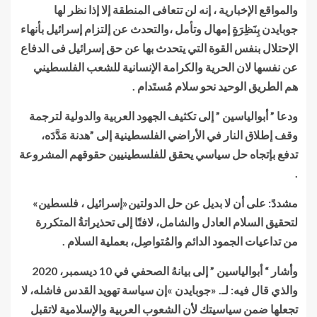
والمواقع الإخبارية ، إنه لن تتعافى المنطقة إلا إذا نظر لها
جوبايدن بِنَظِرَةٍ إمهال وتأمل ،والتحدث عن إلتزام إسرائيل بأنهاء
الإحتلال بنفس القوة التي يتحدث بها عن حق إسرائيل فى الدفاع
عن نفسها لان الحرية والكرامة الإنسانية للشعب الفلسطيني
هم الطريق الوحيد نحو سلام مُستَدام .
ودعا ” أبوالياسين ” إلى تكثيف الجهود العربية والدولية لترجمة
وقف إطلاق النار في الأراضي الفلسطينية إلى ”هدنة مَدَّدَه،
تدفع بإتجاه حل سياسي يحقق للفلسطينيين حقوقهم المشروعة
.
مشددً: على أن لا بديل عن حل الدولتين«إسرائيل ، فلسطين»
لتحقيق السلام العادل والشامل، لافتًا إلى تحذيراتةُ المتكررة
من تداعيات الجمود الدائم والمُتواصِل، بعملية السلام .
وأشار “ أبوالياسين ” إلى بيانهُ الصحفي في 10 ديسمبر، 2020
والذي قال فيه: لـ. «جوبايدن »إن سياسة تهويد القدس فاشله، لا
تجعلها ضمن سياسيتك لأن الشعوب العربية والإسلامية لاتقبل