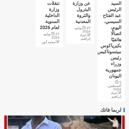
السيد
عن وزارة
تنقلات
الرئيس
البترول
وزارة
عبد الفتاح
والثروة
الداخلية
السيسي،
المعدنية
السنوية
اليوم،
لعام 2026
29 يوليو،
2026
اتصالًا
27 يوليو،
عماد
2026
إبراهيم
هاتفيًا
محمد أنور
بكيرياكوس
ميتسوتاكيس
رئيس
وزراء
جمهورية
اليونان
5
أغسطس،
2026
عماد
إبراهيم
لربما فاتك