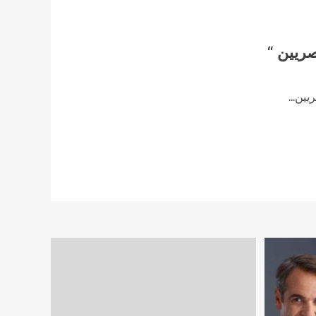
صريين “
ن...