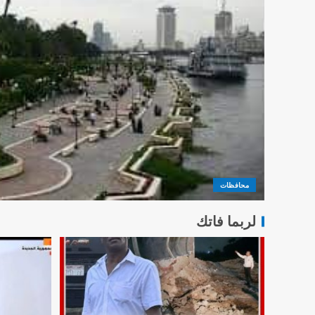
محافظات
لربما فاتك