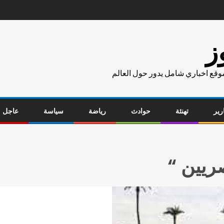
ز
موقع اخباري شامل يدور حول العالم
رير
تهنئة
حوادث
رياضة
سياسة
عاجل
ريين “