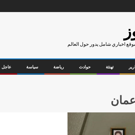
ز
موقع اخباري شامل يدور حول العالم
رير
تهنئة
حوادث
رياضة
سياسة
عاجل
 عمان