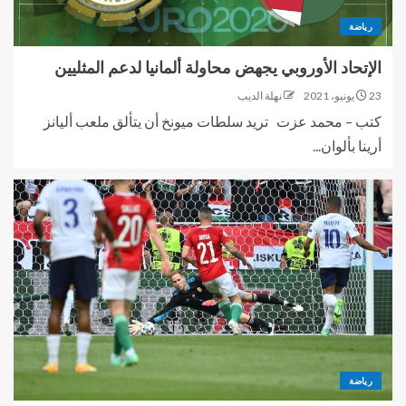
رياضة
الإتحاد الأوروبي يجهض محاولة ألمانيا لدعم المثليين
23 يونيو، 2021
نهلة الديب
كتب – محمد عزت تريد سلطات ميونخ أن يتألق ملعب أليانز
أرينا بألوان...
رياضة