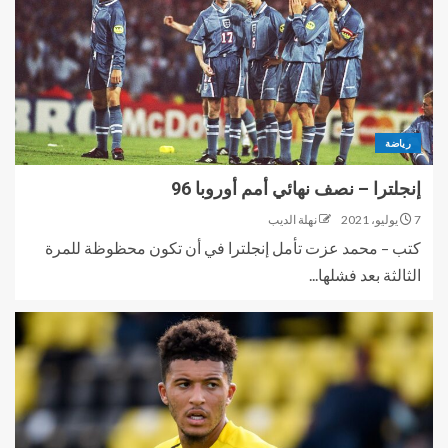
رياضة
إنجلترا – نصف نهائي أمم أوروبا 96
7 يوليو، 2021
نهلة الديب
كتب – محمد عزت تأمل إنجلترا في أن تكون محظوظة للمرة
الثالثة بعد فشلها...