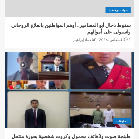
حوادث وقضايا
سقوط دجال أبو المطامير.. أوهم المواطنين بالعلاج الروحاني
واستولى على أموالهم
5 أغسطس، 2026
عماد إبراهيم
تحقيقات
طبنجة صوت و3هاتف محمول وكروت شخصية بحوزة منتحل