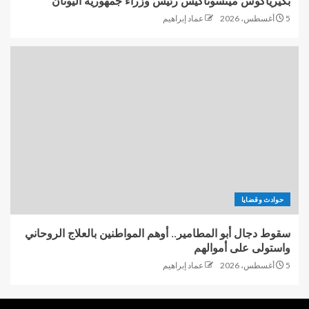
بكيرياكوس ميتسوتاكيس رئيس وزراء جمهورية اليونان
5 أغسطس، 2026
عماد إبراهيم
حوادث وقضايا
سقوط دجال أبو المطامير.. أوهم المواطنين بالعلاج الروحاني
واستولى على أموالهم
5 أغسطس، 2026
عماد إبراهيم