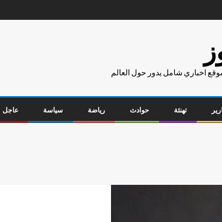
ز
موقع اخباري شامل يدور حول العالم
رير
تهنئة
حوادث
رياضة
سياسة
عاجل