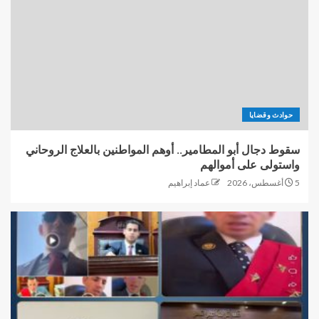
حوادث وقضايا
سقوط دجال أبو المطامير.. أوهم المواطنين بالعلاج الروحاني
واستولى على أموالهم
5 أغسطس، 2026
عماد إبراهيم