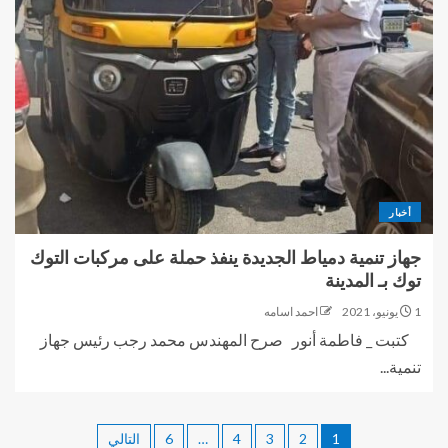
أخبار
جهاز تنمية دمياط الجديدة ينفذ حملة على مركبات التوك
توك بـ المدينة
1 يونيو، 2021
احمد اسامه
كتبت _ فاطمة أنور صرح المهندس محمد رجب رئيس جهاز
تنمية...
1
2
3
4
…
6
التالي