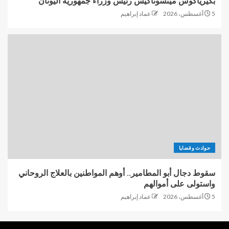
بكيرياكوس ميتسوتاكيس رئيس وزراء جمهورية اليونان
5 أغسطس، 2026
عماد إبراهيم
حوادث وقضايا
سقوط دجال أبو المطامير.. أوهم المواطنين بالعلاج الروحاني
واستولى على أموالهم
5 أغسطس، 2026
عماد إبراهيم