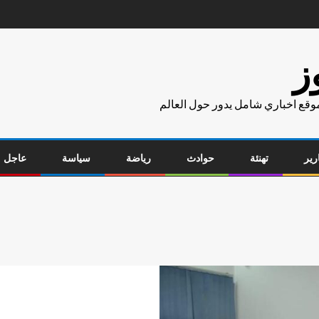
ز
موقع اخباري شامل يدور حول العالم
رير
تهنئة
حوادث
رياضة
سياسة
عاجل