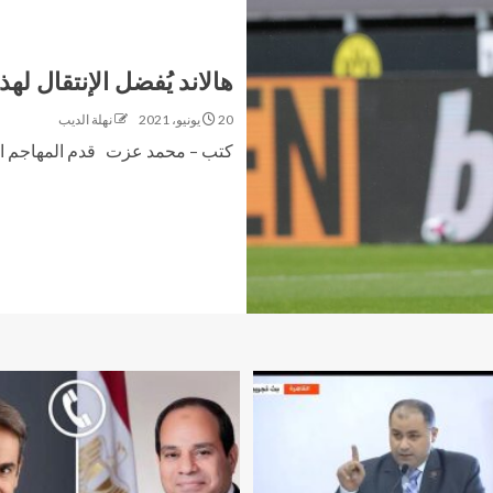
هالاند يُفضل الإنتقال لهذ
20 يونيو، 2021
نهلة الديب
كتب – محمد عزت قدم المهاجم النروي