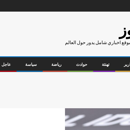
ز
موقع اخباري شامل يدور حول العالم
رير
تهنئة
حوادث
رياضة
سياسة
عاجل