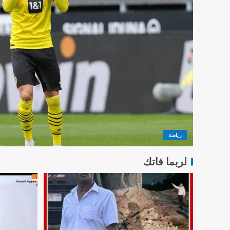
رياضة
لربما فاتك