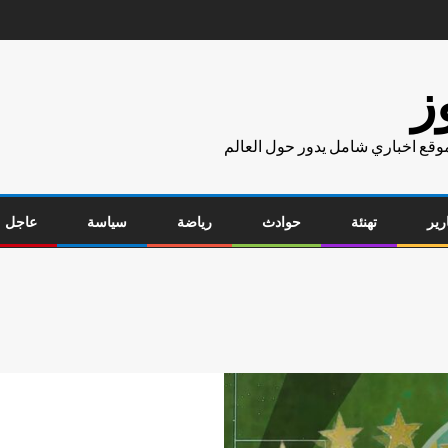
ز
موقع اخباري شامل يدور حول العالم
رير
تهنئة
حوادث
رياضة
سياسة
عاجل