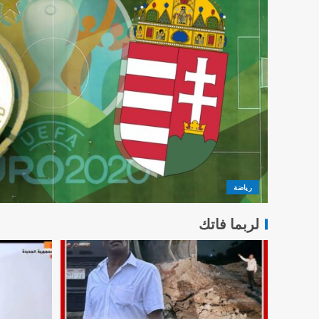
رياضة
لربما فاتك