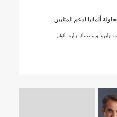
اولة ألمانيا لدعم المثليين
أن يتألق ملعب أليانز أرينا بألوان...