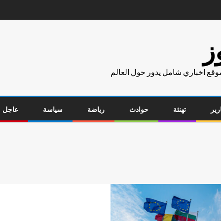
ز
موقع اخباري شامل يدور حول العالم
رير
تهنئة
حوادث
رياضة
سياسة
عاجل