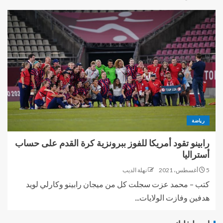
رياضة
رابينو تقود أمريكا للفوز ببرونزية كرة القدم على حساب
أستراليا
5 أغسطس، 2021
نهلة الديب
كتب – محمد عزت سجلت كل من ميجان رابينو وكارلي لويد
هدفين وفازت الولايات...