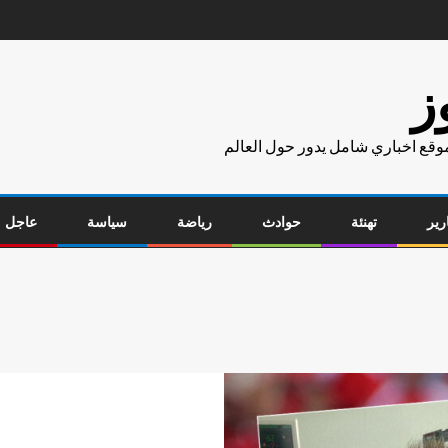
ز
موقع اخباري شامل يدور حول العالم
رير
تهنئة
حوادث
رياضة
سياسة
عاجل