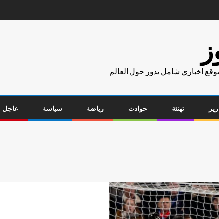
ز
موقع اخباري شامل يدور حول العالم
رير
تهنئة
حوادث
رياضة
سياسة
عاجل