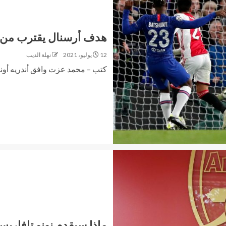
هدف أرسنال يقترب من ا
12 يوليو، 2021
نهلة الديب
كتب – محمد عزت وافق أندريه أون
ماذا سيقدم نونو تافاري