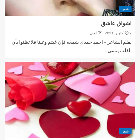
شعر
اشواق عاشق
2 أكتوبر، 2021
انجي
بقلم الشاعر – احمد حمدي شمعه فإن غبتم وغبنا فلا تظنوا بأن
القلب ينسى...
شعر