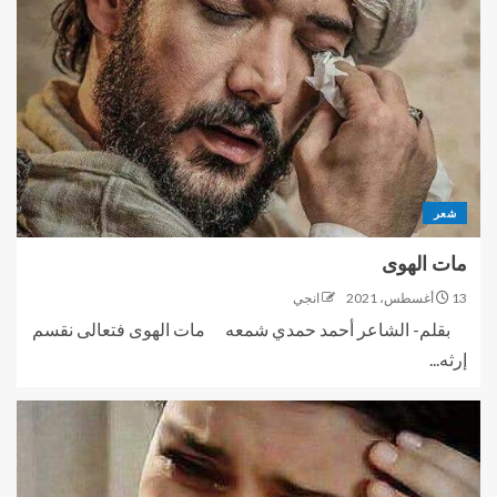
شعر
مات الهوى
13 أغسطس، 2021
انجي
بقلم- الشاعر أحمد حمدي شمعه مات الهوى فتعالى نقسم
إرثه...