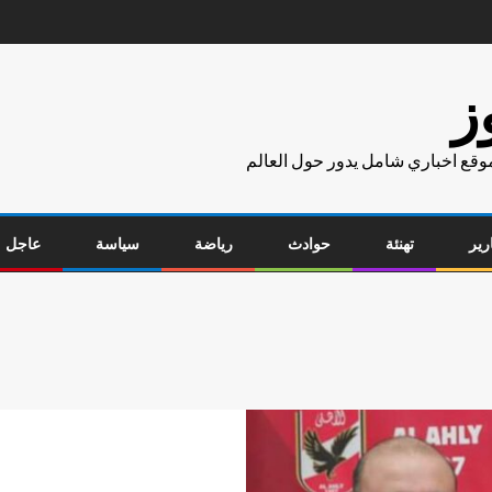
ز
موقع اخباري شامل يدور حول العالم
رير
تهنئة
حوادث
رياضة
سياسة
عاجل