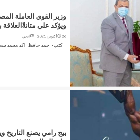
وزير القوي العاملة المص
ويؤكد علي متانةًالعلاقة ب
26 أكتوبر، 2021
انجي
كتب- احمد حافظ اكد محمد سعفان
بيج رامي يصنع التاريخ وي