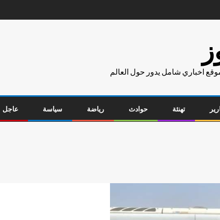
ز
موقع اخباري شامل يدور حول العالم
رير
تهنئة
حوادث
رياضة
سياسة
عاجل