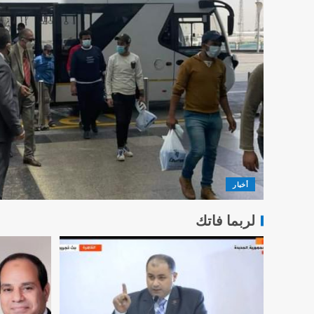
أخبار
لربما فاتك