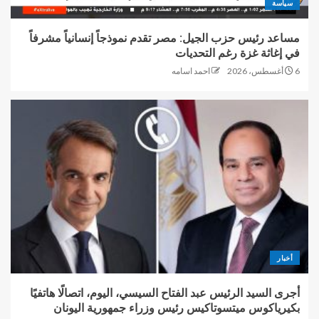
سياسة
مساعد رئيس حزب الجيل: مصر تقدم نموذجاً إنسانياً مشرفاً
طبنجة صوت و3هاتف محمول
في إغاثة غزة رغم التحديات
وكروت شخصية بحوزة منتحل صفة
قاضي أثناء التحقيقات
6 أغسطس، 2026
احمد اسامه
4
المسلماني يعلن إطلاق “وثائقيات
ماسبيرو”..قناة رقمية جديدة
5
مساعد رئيس حزب الجيل: مصر
تقدم نموذجاً إنسانياً مشرفاً في
أخبار
إغاثة غزة رغم التحديات
1
أجرى السيد الرئيس عبد الفتاح السيسي، اليوم، اتصالًا هاتفيًا
بكيرياكوس ميتسوتاكيس رئيس وزراء جمهورية اليونان