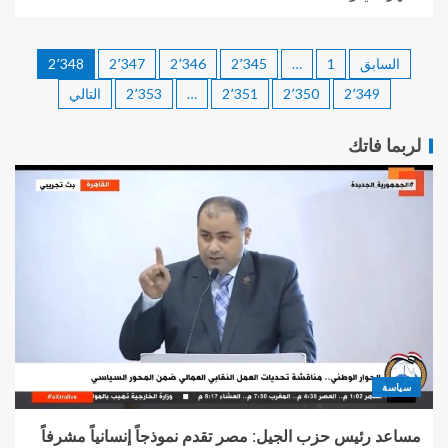
السابق
1
…
2٬345
2٬346
2٬347
2٬348
2٬349
2٬350
2٬351
…
2٬353
التالي
لربما فاتك
سياسة
مساعد رئيس حزب الجيل: مصر تقدم نموذجاً إنسانياً مشرفاً