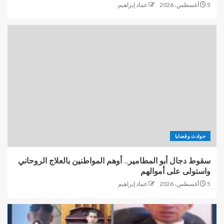
أجرى السيد الرئيس عبد الفتاح
5 أغسطس، 2026
عماد إبراهيم
السيسي، اليوم، اتصالًا هاتفيًا
بكيرياكوس ميتسوتاكيس رئيس
وزراء جمهورية اليونان
2
سقوط دجال أبو المطامير.. أوهم
المواطنين بالعلاج الروحاني
واستولى على أموالهم
3
حوادث وقضايا
طبنجة صوت و3هاتف محمول
وكروت شخصية بحوزة منتحل صفة
سقوط دجال أبو المطامير.. أوهم المواطنين بالعلاج الروحاني
قاضي أثناء التحقيقات
واستولى على أموالهم
4
5 أغسطس، 2026
عماد إبراهيم
المسلماني يعلن إطلاق “وثائقيات