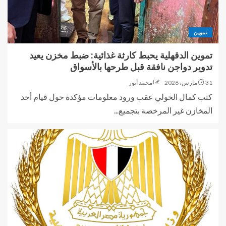
تموين
تموين الدقهلية يحبط كارثة غذائية: ضبط مخزن يعيد
تدوير دواجن نافقة قبل طرحها بالأسواق
31 مارس، 2026
محمد أنور
كتب كمال الخولي عقب ورود معلومات مؤكدة حول قيام أحد
المخازن غير المرخصة بتجميع...