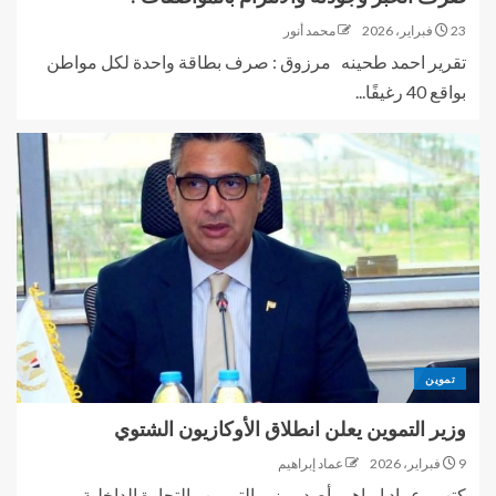
23 فبراير، 2026
محمد أنور
تقرير احمد طحينه مرزوق : صرف بطاقة واحدة لكل مواطن
بواقع 40 رغيفًا...
تموين
وزير التموين يعلن انطلاق الأوكازيون الشتوي
9 فبراير، 2026
عماد إبراهيم
كتب ـ عماد إبراهيم أصدر وزير التموين والتجارة الداخلية