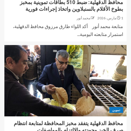
محافظ الدقهلية: ضبط 510 بطاقات تموينية بمخبز
بطوخ الأقلام بالسنبلاوين واتخاذ إجراءات فورية
1 مارس، 2026
محمد أنور
متابعة محمد أنور أكد اللواء طارق مرزوق محافظ الدقهلية،
استمرار متابعته اليومية...
تموين
محافظ الدقهلية يتفقد مخبز المحافظة لمتابعة انتظام
صرف الخبز وجودته والالتزام بالمواصفات .