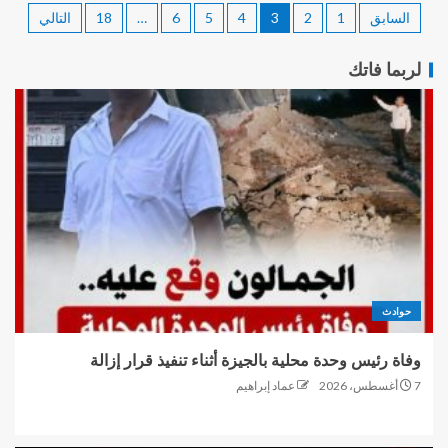
السابق
1
2
3
4
5
6
…
18
التالي
لربما فاتك
حوادث
وفاة رئيس وحدة محلية بالجيزة أثناء تنفيذ قرار إزالة
7 أغسطس، 2026
عماد إبراهيم