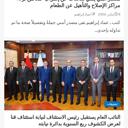
مراكز الإصلاح والتأهيل عن الطعام
8 يناير، 2026
عماد إبراهيم
كتب ـ عماد إبراهيم نفى مصدر أمني جملةً وتفصيلاً صحة ما تم
تداوله بإحدى...
تحقيقات
النائب العام يستقبل رئيس الاستئناف لنيابة استئناف قنا
لعرض الكشوف ربع السنوية بدائرة نيابته