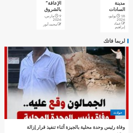
مدينة
الإعاقة”
السادات
بالشروق
18 يوليو،
9 مارس،
2026
2026
عماد
محمد أنور
إبراهيم
لربما فاتك
حوادث
وفاة رئيس وحدة محلية بالجيزة أثناء تنفيذ قرار إزالة