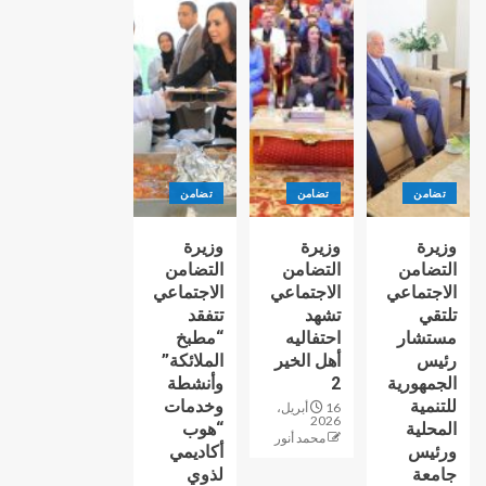
تضامن
تضامن
تضامن
وزيرة
وزيرة
وزيرة
التضامن
التضامن
التضامن
الاجتماعي
الاجتماعي
الاجتماعي
تلتقي
تشهد
تتفقد
مستشار
احتفاليه
“مطبخ
رئيس
أهل الخير
الملائكة”
الجمهورية
2
وأنشطة
للتنمية
وخدمات
16 أبريل،
2026
المحلية
“هوب
محمد أنور
ورئيس
أكاديمي
جامعة
لذوي