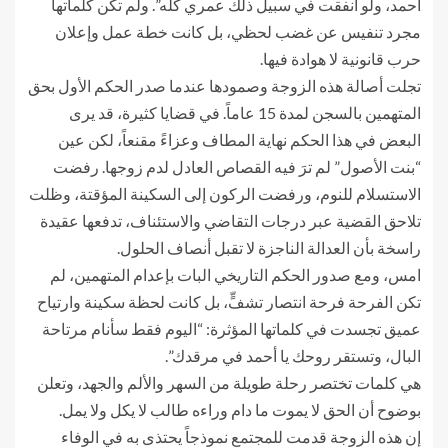
أحمد، ولو أنفقت في سبيل ذلك عمري كله”. ولم تكن كلماتها
مجرد تنفيس عن غضب لحظي، بل كانت خطة عمل وإعلان
حرب قانونية لا هوادة فيها.
تجلت أصالة هذه الزوجة وصمودها عندما صدر الحكم الأول بحق
المتهمين بالسجن لمدة 15 عاماً. في قضايا كثيرة، قد يرى
البعض في هذا الحكم نهاية المطاف وعزاءً مقنعاً، لكن عين
“بنت الأصول” لم ترَ فيه القصاص العادل لدم زوجها. رفضت
الاستسلام للنوم، ورفضت الركون إلى السكينة المؤقتة، وظلت
تلاحق القضية عبر درجات التقاضي والاستئناف، تدفعها عقيدة
راسخة بأن العدالة الناجزة لا تقبل أنصاف الحلول.
امس، ومع صدور الحكم التاريخي البات بإعدام المتهمين، لم
تكن الفرحة فرحة انتصار تشفٍّ، بل كانت لحظة سكينة وارتياح
عميق تجسدت في كلماتها المؤثرة: “اليوم فقط سأنام مرتاحة
البال، وتستقر روحك يا أحمد في مرقدك”.
هي كلمات تختصر رحلة طويلة من السهر والألم والجهد، وتعلن
بوضوح أن الحق لا يموت ما دام وراءه طالب لا يكل ولا يمل.
إن هذه الزوجة قدمت للمجتمع نموذجاً يحتذى به في الوفاء