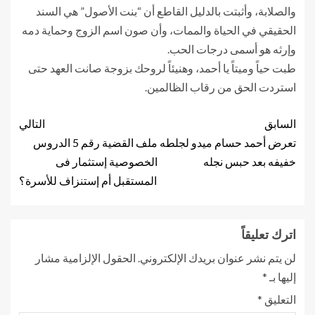
والصلابة، وأثبتت بالدليل القاطع أن “بنت الأصول” هي السند
الحقيقي في الحياة والممات، وأن صون اسم الزوج وحماية دمه
وإرثه هو أسمى درجات الحب.
طبت حياً وميتاً يا أحمد، وهنيئاً لروحك بزوجة صانت العهد حتى
استردت الحق من رقاب الظالمين.
السابق
التالي
تعرض أحمد حسام ميدو لجلطه
ملف القضية رقم 5 الدروس
خفيفه بعد حبس نجله
الخصوصية إستثمار فى
المستقبل أم إستنزاف للأسرة؟
اترك تعليقاً
لن يتم نشر عنوان بريدك الإلكتروني.
الحقول الإلزامية مشار
إليها بـ
*
التعليق
*