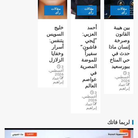
مقالات
مقالات
مقالات
رأى
رأى
رأى
بين هيبة
أحمد
خليج
القانون
العزبي:
السويس
وصرخة
“إيجي
يتنفس:
إنسان ماذا
فاشون”
أسرار
حدث في
سفيراً
وخفايا
حي المناخ
للموضة
الزلازل
ببورسعيد
المصرية
3
أغسطس،
في
3
2026
أغسطس،
عماد
عواصم
2026
إبراهيم
عماد
العالم
إبراهيم
3
أغسطس،
2026
عماد
إبراهيم
لربما فاتك