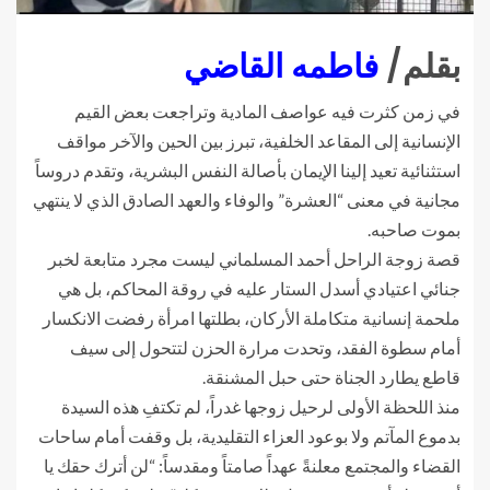
بقلم/
فاطمه القاضي
في زمن كثرت فيه عواصف المادية وتراجعت بعض القيم
الإنسانية إلى المقاعد الخلفية، تبرز بين الحين والآخر مواقف
استثنائية تعيد إلينا الإيمان بأصالة النفس البشرية، وتقدم دروساً
مجانية في معنى “العشرة” والوفاء والعهد الصادق الذي لا ينتهي
بموت صاحبه.
قصة زوجة الراحل أحمد المسلماني ليست مجرد متابعة لخبر
جنائي اعتيادي أسدل الستار عليه في روقة المحاكم، بل هي
ملحمة إنسانية متكاملة الأركان، بطلتها امرأة رفضت الانكسار
أمام سطوة الفقد، وتحدت مرارة الحزن لتتحول إلى سيف
قاطع يطارد الجناة حتى حبل المشنقة.
منذ اللحظة الأولى لرحيل زوجها غدراً، لم تكتفِ هذه السيدة
بدموع المآتم ولا بوعود العزاء التقليدية، بل وقفت أمام ساحات
القضاء والمجتمع معلنةً عهداً صامتاً ومقدساً: “لن أترك حقك يا